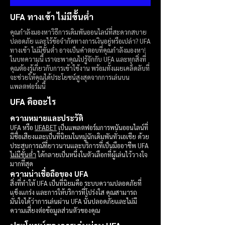
UFA ทางเข้า ไม่มีขั้นต่ำ
คุณกำลังมองหาวิธีการเดิมพันออนไลน์ที่สะดวกสบาย
ปลอดภัย และไร้ข้อจำกัดทางการเงินอยู่หรือเปล่า? UFA
ทางเข้า ไม่มีขั้นต่ำ อาจเป็นคำตอบที่คุณกำลังมองหา!
ในบทความนี้ เราจะพาคุณไปรู้จักกับ UFA และทุกสิ่งที่
คุณต้องรู้เกี่ยวกับการเข้าใช้งาน พร้อมทั้งเผยเคล็ดลับที่
จะช่วยให้คุณได้ประโยชน์สูงสุดจากการเล่นบน
แพลตฟอร์มนี้
UFA คืออะไร
ความหมายและประวัติ
UFA หรือ
UFABET
เป็นแพลตฟอร์มการพนันออนไลน์ที่
มีชื่อเสียงและเป็นที่นิยมในหมู่นักเดิมพันทั่วเอเชีย ด้วย
ประสบการณ์ที่ยาวนานและบริการที่เป็นมืออาชีพ UFA
ไม่มีขั้นต่ำ
ได้กลายเป็นหนึ่งในตัวเลือกที่ผู้เล่นไว้วางใจ
มากที่สุด
ความน่าเชื่อถือของ UFA
สิ่งที่ทำให้ UFA เป็นที่นิยมคือ ระบบความปลอดภัยที่
แข็งแกร่ง และการให้บริการที่โปร่งใส คุณสามารถ
มั่นใจได้ว่าการเล่นผ่าน UFA นั้นปลอดภัยและไม่มี
ความเสี่ยงต่อข้อมูลส่วนตัวของคุณ