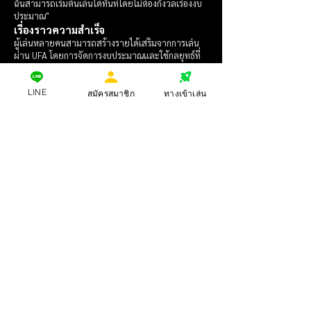
ฉันสามารถเริ่มต้นเล่นได้ทันทีโดยไม่ต้องกังวลเรื่องงบ
ประมาณ"
เรื่องราวความสำเร็จ
ผู้เล่นหลายคนสามารถสร้างรายได้เสริมจากการเล่น
ผ่าน UFA โดยการจัดการงบประมาณและใช้กลยุทธ์ที่
เหมาะสม
คำแนะนำสำหรับผู้เริ่มต้น
LINE
สมัครสมาชิก
ทางเข้าเล่น
การเตรียมตัวก่อนเริ่มเล่น
ศึกษาเกี่ยวกับเกมที่คุณสนใจ และทดลองเล่นในโหมด
ฟรีก่อนเริ่มเดิมพันจริง
เคล็ดลับการเล่นอย่างมีความรับผิดชอบ
อย่าเล่นเกินงบประมาณที่กำหนดไว้ และอย่าลืมพัก
ผ่อนเมื่อคุณรู้สึกเครียด
สรุป
UFA ทางเข้า ไม่มีขั้นต่ำ เป็นตัวเลือกที่เหมาะสมสำหรับ
ผู้ที่ต้องการเริ่มต้นการเดิมพันออนไลน์โดยไม่มีข้อจำกัด
ด้านงบประมาณ ไม่ว่าคุณจะเป็นผู้เล่นมือใหม่หรือมือ
โปร UFA มีทุกสิ่งที่คุณต้องการในแพลตฟอร์มเดียว
คำถามที่พบบ่อย (FAQ)
UFA ไม่มีขั้นต่ำคืออะไร?