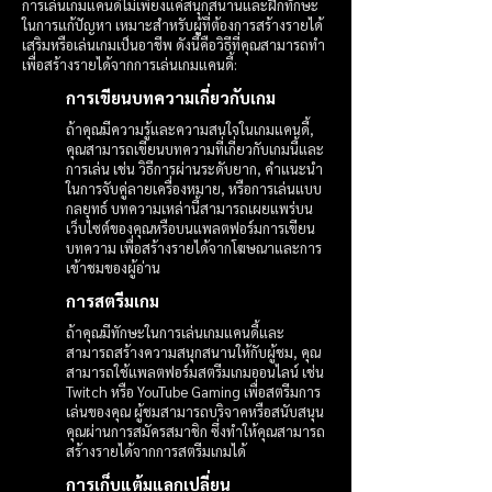
การเล่นเกมแคนดี้ไม่เพียงแค่สนุกสนานและฝึกทักษะ
ในการแก้ปัญหา เหมาะสำหรับผู้ที่ต้องการสร้างรายได้
เสริมหรือเล่นเกมเป็นอาชีพ ดังนี้คือวิธีที่คุณสามารถทำ
เพื่อสร้างรายได้จากการเล่นเกมแคนดี้:
การเขียนบทความเกี่ยวกับเกม
ถ้าคุณมีความรู้และความสนใจในเกมแคนดี้,
คุณสามารถเขียนบทความที่เกี่ยวกับเกมนี้และ
การเล่น เช่น วิธีการผ่านระดับยาก, คำแนะนำ
ในการจับคู่ลายเครื่องหมาย, หรือการเล่นแบบ
กลยุทธ์ บทความเหล่านี้สามารถเผยแพร่บน
เว็บไซต์ของคุณหรือบนแพลตฟอร์มการเขียน
บทความ เพื่อสร้างรายได้จากโฆษณาและการ
เข้าชมของผู้อ่าน
การสตรีมเกม
ถ้าคุณมีทักษะในการเล่นเกมแคนดี้และ
สามารถสร้างความสนุกสนานให้กับผู้ชม, คุณ
สามารถใช้แพลตฟอร์มสตรีมเกมออนไลน์ เช่น
Twitch หรือ YouTube Gaming เพื่อสตรีมการ
เล่นของคุณ ผู้ชมสามารถบริจาคหรือสนับสนุน
คุณผ่านการสมัครสมาชิก ซึ่งทำให้คุณสามารถ
สร้างรายได้จากการสตรีมเกมได้
การเก็บแต้มแลกเปลี่ยน