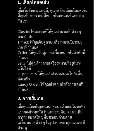
1. เลือกโหมดเล่น
เมื่อเริ่มต้นเกมแคนดี้, คุณจะต้องเลือกโหมดเล่น
ที่คุณต้องการ เกมมีหลายโหมดเล่นที่แตกต่าง
กัน เช่น:
Classic: โหมดเล่นที่ให้คุณผ่านระดับต่าง ๆ
ตามลำดับ
Timed: ให้คุณจับคู่ลายเครื่องหมายในระยะ
เวลาที่กำหนด
Order: ให้คุณจับคู่ลายเครื่องหมายในลำดับที่
กำหนด
Jelly: ให้คุณล้างลายเครื่องหมายที่อยู่ในวง
แว่นจีลลี่
Ingredients: ให้คุณนำส่วนผสมลงไปยังพื้น
ห้องครัว
Candy Order: ให้คุณทำตามคำสั่งการเล่นที่
กำหนด
2. การเริ่มเกม
เมื่อคุณเลือกโหมดเล่น, คุณจะเริ่มเกมในระดับ
แรกของโหมดนั้น ในแต่ละระดับ, คุณจะเห็น
ตารางขนาดใหญ่ที่ประกอบด้วยลาย
เครื่องหมายต่าง ๆ ในรูปแบบของลูกอมและสี
ต่าง ๆ