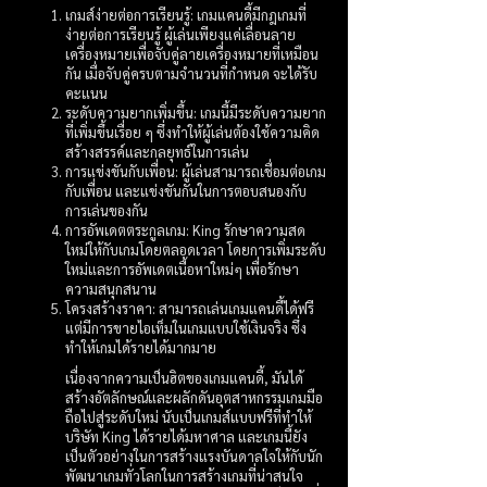
เกมส์ง่ายต่อการเรียนรู้: เกมแคนดี้มีกฎเกมที่
ง่ายต่อการเรียนรู้ ผู้เล่นเพียงแค่เลื่อนลาย
เครื่องหมายเพื่อจับคู่ลายเครื่องหมายที่เหมือน
กัน เมื่อจับคู่ครบตามจำนวนที่กำหนด จะได้รับ
คะแนน
ระดับความยากเพิ่มขึ้น: เกมนี้มีระดับความยาก
ที่เพิ่มขึ้นเรื่อย ๆ ซึ่งทำให้ผู้เล่นต้องใช้ความคิด
สร้างสรรค์และกลยุทธ์ในการเล่น
การแข่งขันกับเพื่อน: ผู้เล่นสามารถเชื่อมต่อเกม
กับเพื่อน และแข่งขันกันในการตอบสนองกับ
การเล่นของกัน
การอัพเดตตระกูลเกม: King รักษาความสด
ใหม่ให้กับเกมโดยตลอดเวลา โดยการเพิ่มระดับ
ใหม่และการอัพเดตเนื้อหาใหม่ๆ เพื่อรักษา
ความสนุกสนาน
โครงสร้างราคา: สามารถเล่นเกมแคนดี้ได้ฟรี
แต่มีการขายไอเท็มในเกมแบบใช้เงินจริง ซึ่ง
ทำให้เกมได้รายได้มากมาย
เนื่องจากความเป็นฮิตของเกมแคนดี้, มันได้
สร้างอัตลักษณ์และผลักดันอุตสาหกรรมเกมมือ
ถือไปสู่ระดับใหม่ นับเป็นเกมส์แบบฟรีที่ทำให้
บริษัท King ได้รายได้มหาศาล และเกมนี้ยัง
เป็นตัวอย่างในการสร้างแรงบันดาลใจให้กับนัก
พัฒนาเกมทั่วโลกในการสร้างเกมที่น่าสนใจ