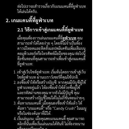
ต่อไปเราจะสำรวจเกี่ยวกับเกมแคนดี้ที่ยูฟ่าเบท
ให้เล่นได้ครับ.
2. เกมแคนดี้ที่ยูฟ่าเบท
2.1 วิธีการเข้าสู่เกมแคนดี้ที่ยูฟ่าเบท
เมื่อคุณต้องการเล่นเกมแคนดี้ที่
ยูฟ่าเบท
คุณ
สามารถทำได้โดยง่าย ๆ โดยที่ไม่จำเป็นต้อง
ดาวน์โหลดและติดตั้งแอปพลิเคชันเพิ่มเติมบน
คอมพิวเตอร์หรือโทรศัพท์มือถือของคุณ ต่อไปนี้
คือขั้นตอนที่คุณสามารถทำเพื่อเข้าสู่เกมแคนดี้
ที่ยูฟ่าเบท:
เข้าสู่เว็บไซต์ยูฟ่าเบท: เริ่มต้นโดยการเข้าสู่เว็บ
ไซต์ยูฟ่าเบท ผ่านเบราว์เซอร์ที่คุณใช้ปกติ.
ลงชื่อเข้าใช้หรือสร้างบัญชี: หากคุณมีบัญชีผู้ใช้
ยูฟ่าเบทอยู่แล้ว ให้ลงชื่อเข้าใช้ด้วยชื่อผู้ใช้
และรหัสผ่านของคุณ หากยังไม่มีบัญชี คุณ
สามารถสร้างบัญชีใหม่ได้ในไม่กี่ขั้นตอนง่ายๆ.
ค้นหาเกมแคนดี้: เมื่อคุณลงชื่อเข้าใช้แล้ว ให้
ค้นหา "เกมแคนดี้" หรือ "Candy Crush" ในเมนู
หรือในช่องค้นหาที่มีให้.
เริ่มเล่นเกม: เมื่อคุณพบเกมแคนดี้ คุณสามารถ
คลิกที่นั้นเพื่อเริ่มเล่นเกมได้ทันที ไม่ต้องรอนาน
หรือดาวน์โหลดใด ๆ.