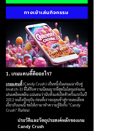
ทางเข้าเล่นกิจกรรม
1. เกมแคนดี้คืออะไร?
เกมแคนดี้
(Candy Crush) เป็นหนึ่งในเกมแนวจับคู่
(match-3) ที่ได้รับความนิยมมากที่สุดในโลกแห่งเกม
เล่นเพลิดเพลิน แน่นอนว่านับตั้งแต่เปิดตัวครั้งแรกในปี
2012 จนถึงปัจจุบัน ก่อนที่เราจะลุยเข้าสู่รายละเอียด
เกี่ยวกับเกมนี้ ขอให้เรามาทำความรู้จักกับ "Candy
Crush" กันก่อน!
ประวัติและวัตถุประสงค์หลักของเกม
Candy Crush