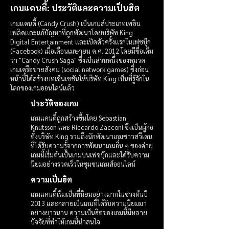
เกมแคนดี้: ประวัติและความเป็นฮิต
เกมแคนดี้ (Candy Crush) เป็นเกมส์ประเภทเพลิน
เพลิดและแก้ปัญหาที่ถูกพัฒนาโดยบริษัท King
Digital Entertainment และเปิดตัวครั้งแรกในเฟซบุ๊ก
(Facebook) เมื่อเดือนเมษายน ค.ศ. 2012 โดยมีชื่อเต็ม
ว่า "Candy Crush Saga" ซึ่งเป็นส่วนหนึ่งของหมวด
เกมเครือข่ายสังคม (social network games) ซึ่งก่อน
หน้านี้ได้สร้างบทเซ็นเซชันให้บริษัท King เป็นที่รู้จักใน
โลกของเกมออนไลน์แล้ว
ประวัติของเกม
เกมแคนดี้ถูกสร้างขึ้นโดย Sebastian
Knutsson และ Riccardo Zacconi ซึ่งเป็นผู้ก่อ
ตั้งบริษัท King รวมถึงนักพัฒนาเกมชาวสวีเดน
ที่ได้รับความรู้จากการพัฒนาเกมอื่น ๆ ของค่าย
เกมนี้เริ่มต้นเป็นเกมบนเฟซบุ๊กและได้รับความ
นิยมอย่างรวดเร็วในชุมชนเกมส์ออนไลน์
ความเป็นฮิต
เกมแคนดี้เริ่มเป็นที่นิยมอย่างมากในช่วงต้นปี
2013 และกลายเป็นเกมที่ได้รับความนิยมมา
อย่างยาวนาน ความเป็นฮิตของเกมนี้มีหลาย
ปัจจัยที่ทำให้เกมนี้น่าสนใจ: