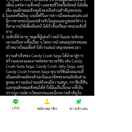
เพื่อน แชร์ความคืบหน้า และขอชีวิตหรือจัดหน้าได้เพิ่ม
เติม คุณลักษณะสังคมยังคงเป็นส่วนสำคัญของเกม
โมเดลฟรีเมียม: เกมนี้ฟรีในการดาวน์โหลดและเล่น แต่
มีการขายของในแอปสำหรับไอเทมและบูสเตอร์ต่าง ๆ
ที่สามารถใช้เพื่อเดินหน้าได้เร็วขึ้นหรือเอาชนะระดับที่
ยาก
ระดับที่ท้าทาย: ขณะที่ผู้เล่นก้าวหน้าในเกม ระดับจะ
กลายเป็นยากขึ้นเรื่อย ๆ โดยการนำเสนออุปสรรคและ
เป้าหมายใหม่เพื่อทำให้การเล่นน่าสนุกตลอดเวลา
ความสำเร็จของ Candy Crush Saga ได้นำมาสู่การ
สร้างเกมรองและภาคต่อหลายเวอร์ชัน เช่น Candy
Crush Soda Saga, Candy Crush Jelly Saga, และ
Candy Crush Friends Saga ทุกเวอร์ชันมีกลมเกมที่
เป็นเอกลักษณ์ของตัวเองในแนวคิดของเกมมัทฉันสาม
ลูกอม ความเล่นง่ายแต่ยังคงมีความสนุก, กราฟิกสีสัน,
และคุณลักษณะสังคมได้ทำให้มันเป็นเรื่องมากที่เป็น
ปรากฏการณ์ทางวัฒนธรรมและมีบทบาทสำคัญใน
อุตสาหกรรมเกมมือถือ
LINE
สมัครสมาชิก
ทางเข้าเล่น