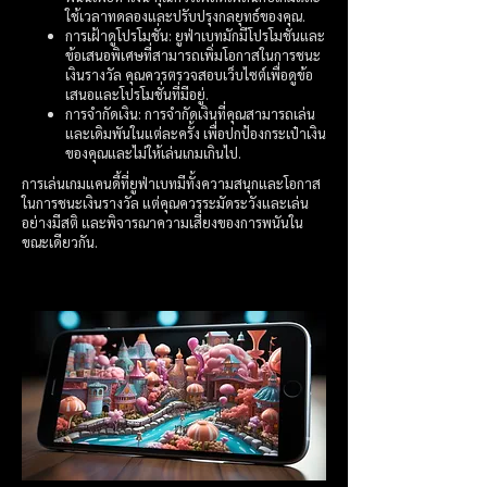
ใช้เวลาทดลองและปรับปรุงกลยุทธ์ของคุณ.
การเฝ้าดูโปรโมชั่น: ยูฟ่าเบทมักมีโปรโมชั่นและ
ข้อเสนอพิเศษที่สามารถเพิ่มโอกาสในการชนะ
เงินรางวัล คุณควรตรวจสอบเว็บไซต์เพื่อดูข้อ
เสนอและโปรโมชั่นที่มีอยู่.
การจำกัดเงิน: การจำกัดเงินที่คุณสามารถเล่น
และเดิมพันในแต่ละครั้ง เพื่อปกป้องกระเป๋าเงิน
ของคุณและไม่ให้เล่นเกมเกินไป.
การเล่นเกมแคนดี้ที่ยูฟ่าเบทมีทั้งความสนุกและโอกาส
ในการชนะเงินรางวัล แต่คุณควรระมัดระวังและเล่น
อย่างมีสติ และพิจารณาความเสี่ยงของการพนันใน
ขณะเดียวกัน.