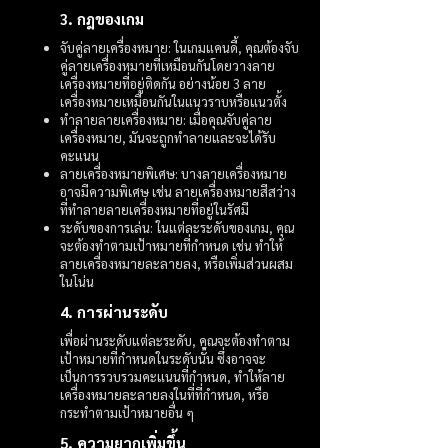
3. กฎของเกม
จับคู่ลายเครื่องหมาย: ในเกมแคนดี้, คุณต้องจับ
คู่ลายเครื่องหมายที่เหมือนกันโดยวางลาย
เครื่องหมายที่อยู่ติดกัน อย่างน้อย 3 ลาย
เครื่องหมายเหมือนกันในแนวราบหรือแนวตั้ง
ทำลายลายเครื่องหมาย: เมื่อคุณจับคู่ลาย
เครื่องหมาย, มันจะถูกทำลายและจะได้รับ
คะแนน
ลายเครื่องหมายพิเศษ: บางลายเครื่องหมาย
อาจมีความพิเศษ เช่น ลายเครื่องหมายสีสว่าง
ที่ทำลายลายเครื่องหมายที่อยู่ในรัศมี
ระดับของการเล่น: ในแต่ละระดับของเกม, คุณ
จะต้องทำตามเป้าหมายที่กำหนด เช่น ทำให้
ลายเครื่องหมายละลายลง, หรือเพิ่มส่วนผสม
ในโน่น
4. การผ่านระดับ
เพื่อผ่านระดับแต่ละระดับ, คุณจะต้องทำตาม
เป้าหมายที่กำหนดในระดับนั้น ซึ่งอาจจะ
เป็นการรวบรวมคะแนนที่กำหนด, ทำให้ลาย
เครื่องหมายละลายลงในที่ที่กำหนด, หรือ
กระทำตามเป้าหมายอื่น ๆ
5. ความยากเพิ่มขึ้น