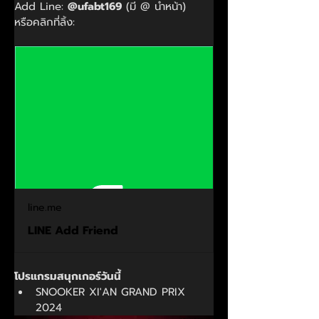
Add Line: 
@ufabt169
 (มี @ นำหน้า)
หรือคลิกที่ลิ้ง:
line.me
LINE Add Friend
โปรแกรมสนุกเกอร์วันนี้
SNOOKER XI'AN GRAND PRIX 
2024