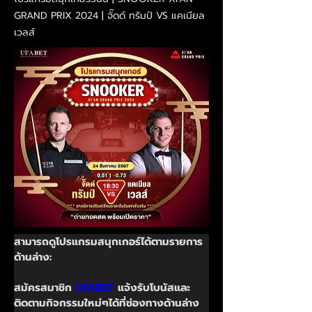
GRAND PRIX 2024 | จั๊ดด์ ทรัมป์ VS แคเนียล
เวลส์
สามารถดูโปรแกรมสนุกเกอร์ได้ตามรายการ
ด้านล่าง:
สมัครสมาชิก 
UFABET
 แจ้งรับโบนัสและ
ติดตามกิจกรรมใหม่ๆได้ที่ช่องทางด้านล่าง