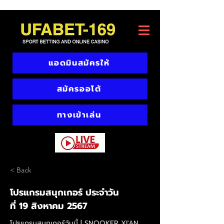
แอดมินสมัครให้
สมัครออโต้
ทางเข้าเล่น
< Back
โปรแกรมสนุกเกอร์ ประจำวัน
ที่ 19 สิงหาคม 2567
โปรแกรมสนุกเกอร์วันนี้ | SNOOKER XI'AN