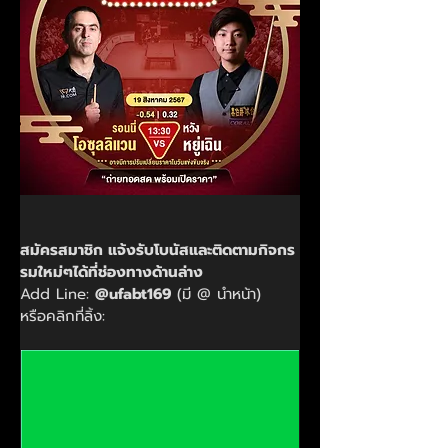
สมัครสมาชิก แจ้งรับโบนัสและติดตามกิจกร
รมใหม่ๆได้ที่ช่องทางด้านล่าง
Add Line: 
@ufabt169
 (มี @ นำหน้า)
หรือคลิกที่ลิ้ง: