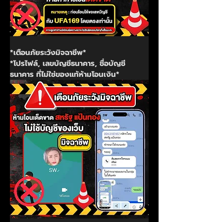
*เตือนภัยระวังมิจฉาชีพ*
*โปรไฟล์, เลขบัญชีธนาคาร, ชื่อบัญชี
ธนาคาร ที่ไม่ใช่ของแท้ห้ามโอนเงิน*