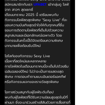
สมัครสมาชิกกับเรา 
UFABET
 เข้ากลุ่มดู ไลฟ์
จาก สาวๆ สุดเซกซี่
เดือนมกราคม 2025 นี้ เตรียมพบกับ
กิจกรรมไลฟ์สดสุดพิเศษ "Sexy Live" ที่จะ
มอบความบันเทิงสุดเร้าใจให้กับทุกคนที่ชื่น
ชอบการติดตามไลฟ์สดที่เต็มไปด้วยความ
สนุกสนานและมีเอกลักษณ์เฉพาะตัว โดย
กิจกรรมในครั้งนี้ได้จัดเตรียมความพิเศษ
มากมายเพื่อต้อนรับปีใหม่
ไฮไลท์ของกิจกรรม Sexy Live
เนื้อหาที่สดใหม่และหลากหลาย
การไลฟ์สดในเดือนมกราคมนี้จะเต็มไปด้วยธีม
เฉลิมฉลองปีใหม่ ไม่ว่าจะเป็นการแสดงสุด
พิเศษ การตอบคำถามแบบอินเตอร์แอคทีฟ 
หรือกิจกรรมแจกของรางวัลสุดพิเศษ
โอกาสร่วมสนุกกับผู้ไลฟ์ระดับท็อป
พบกับผู้ไลฟ์สดที่ได้รับความนิยมสูงสุดในปีที่
ผ่านมา ซึ่งจะมาร่วมสร้างสีสันด้วยการสื่อสารที่