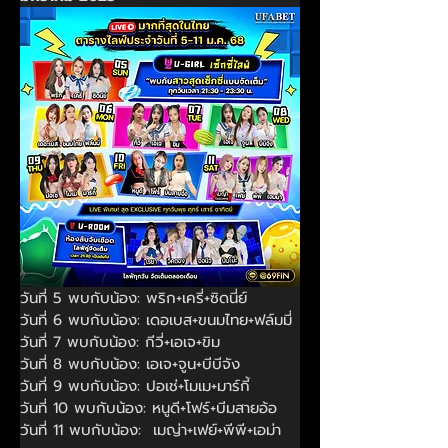
วันที่ 5 พบกับน้อง: พริก+เครี่+ซิดนี่ย์
วันที่ 6 พบกับน้อง: เดอเบส+ขนมไทย+ฟล์มมี่
วันที่ 7 พบกับน้อง: กีวี่+เอเจ+ขิม
วันที่ 8 พบกับน้อง: เอเจ+จูน+บีบีจัง
วันที่ 9 พบกับน้อง: ปอเช่+โมเม+มาร์กี้
วันที่ 10 พบกับน้อง: หนูดี+โฟร์+บีมสายอ้อ
วันที่ 11 พบกับน้อง:  เมญ่า+เฟย์+พีพี+เอม่า