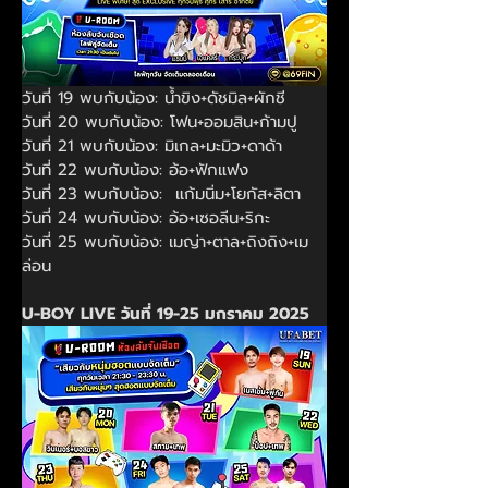
วันที่ 19 พบกับน้อง: น้ำขิง+ดัชมิล+ผักชี
วันที่ 20 พบกับน้อง: โฟน+ออมสิน+ก้ามปู
วันที่ 21 พบกับน้อง: มิเกล+มะมิว+ดาด้า
วันที่ 22 พบกับน้อง: อ้อ+ฟักแฟง
วันที่ 23 พบกับน้อง:  แก้มนิ่ม+โยกัส+ลิตา
วันที่ 24 พบกับน้อง: อ้อ+เซอลีน+ริกะ
วันที่ 25 พบกับน้อง: เมญ่า+ตาล+ถิงถิง+เม
ล่อน
U-BOY LIVE วันที่ 19-25 มกราคม 2025