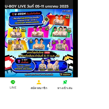
U-BOY LIVE วันที่ 05-11 มกราคม 2025
วันที่ 5 พบกับน้อง: พู่กัน+แสตมป์
วันที่ 6 พบกับน้อง: แมกกี้+ข้าวโอ๊ด
LINE
สมัครสมาชิก
ทางเข้าเล่น
วันที่ 7 พบกับน้อง: บอมขาว+อนาวิน
วันที่ 8 พบกับน้อง: อนาวิน+รีบอร์น+แบงค์
วันที่ 9 พบกับน้อง: ปาร์ค+เจสัน
วันที่ 10 พบกับน้อง: สายฟ้า+ฟิวส์