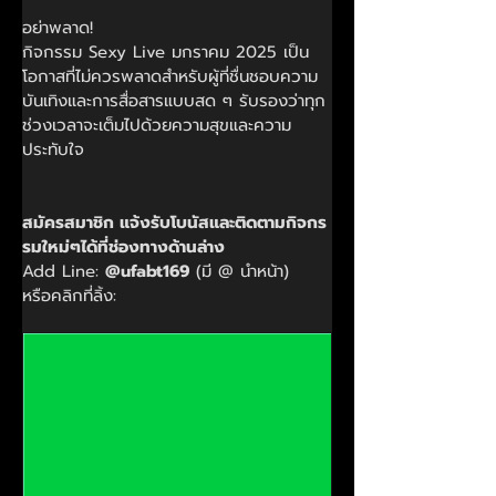
อย่าพลาด!
กิจกรรม Sexy Live มกราคม 2025 เป็น
โอกาสที่ไม่ควรพลาดสำหรับผู้ที่ชื่นชอบความ
บันเทิงและการสื่อสารแบบสด ๆ รับรองว่าทุก
ช่วงเวลาจะเต็มไปด้วยความสุขและความ
ประทับใจ
สมัครสมาชิก แจ้งรับโบนัสและติดตามกิจกร
รมใหม่ๆได้ที่ช่องทางด้านล่าง
Add Line: 
@ufabt169
 (มี @ นำหน้า)
หรือคลิกที่ลิ้ง: