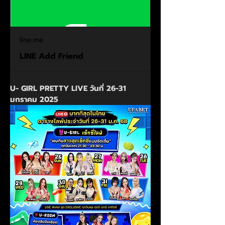
line.me
LINE Add Friend
U- GIRL PRETTY LIVE วันที่ 26-31 
มกราคม 2025