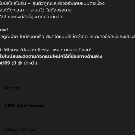
บนัสไหลไม่อั้น – ลุ้นตัวคูณและฟีเจอร์พิเศษแบบต่อเนื่อง
ล่นได้ทุกเวลา – ระบบไว ไม่ต้องรอนาน
 และยังมีสิทธิ์ลุ้นมากกว่านั้นอีก!
บรวย!
คูณง่าย โบนัสแตกเร็ว สนุกได้แบบไร้ขีดจำกัด เหมาะทั้งมือใหม่และเซียน
้ แล้วให้โชคพาไปฉลอง fiesta แห่งความรวยกันเลย!
ับโบนัสและติดตามกิจกรรมใหม่ๆได้ที่ช่องทางด้านล่าง
t169
 (มี @ นำหน้า)
line.me
LINE Add Friend
ufabet-169.com