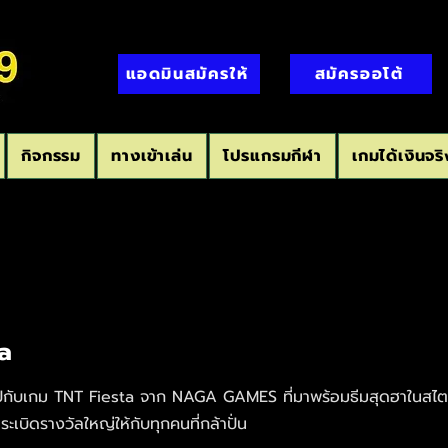
แอดมินสมัครให้
สมัครออโต้
กิจกรรม
ทางเข้าเล่น
โปรแกรมกีฬา
เกมได้เงินจริ
a
ปกับเกม TNT Fiesta จาก NAGA GAMES ที่มาพร้อมธีมสุดฮาในสไตล์แ
เบิดรางวัลใหญ่ให้กับทุกคนที่กล้าปั่น