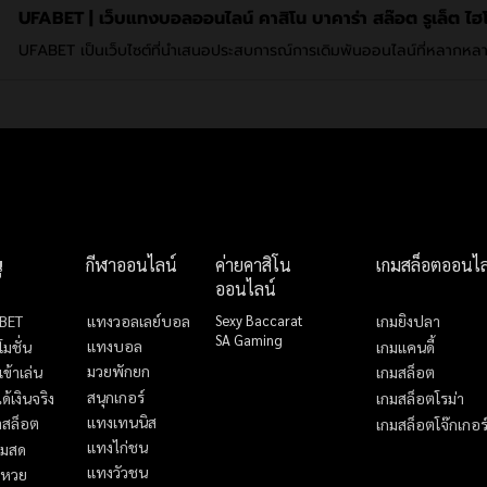
ู
กีฬาออนไลน์
ค่ายคาสิโน
เกมสล็อตออนไล
ออนไลน์
Sexy Baccarat
แทงวอลเลย์บอล
เกมยิงปลา
BET
SA Gaming
แทงบอล
มชั่น
เกมแคนดี้
มวยพักยก
ข้าเล่น
เกมสล็อต
สนุกเกอร์
ด้เงินจริง
เกมสล็อตโรม่า
แทงเทนนิส
าสล็อต
เกมสล็อตโจ๊กเกอร
แทงไก่ชน
ีมสด
แทงวัวชน
งหวย