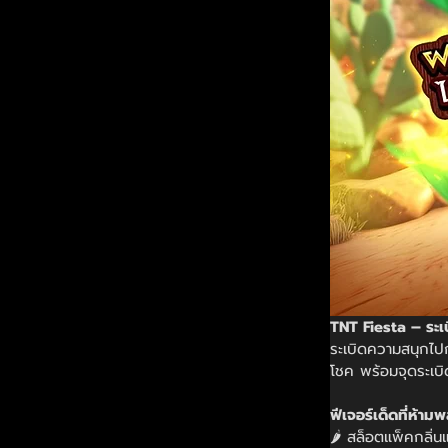
TNT Fiesta – ระเ
ระเบิดความสนุกไป
โชค พร้อมจุดระเบิด
ฟีเจอร์เด็ดที่ห้าม
🌶️ สล็อตแพ็คกลิ่