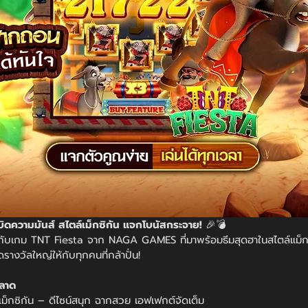
บิดความมันส์ สไตล์เม็กซิกัน แจกโบนัสกระจาย! 
🎉💣
กับเกม TNT Fiesta จาก NAGA GAMES ที่มาพร้อมธีมสุดฮาในสไตล์แม็กซ
รางวัลใหญ่ให้กับทุกคนที่กล้าปั่น!
พลาด
นแม็กซิกัน – ดีไซน์สนุก ฉากสวย เอฟเฟกต์จัดเต็ม