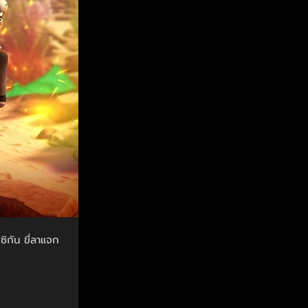
ิกัน ขี่ลาแจก