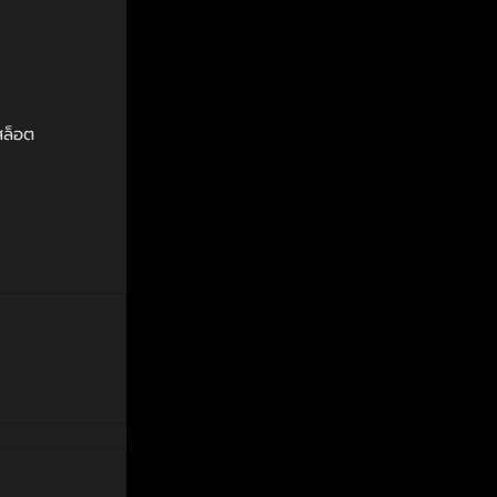
สล็อต