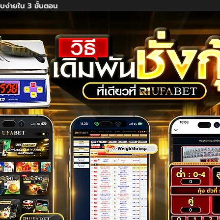
งแบบง่ายใน 3 ขั้นตอน