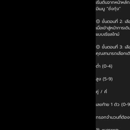
เริ่มต้นจากหน้าหลัก
มีเมนู “ชั่งกุ้ง”
🟡 ขั้นตอนที่ 2: 
เมื่อเข้าสู่หน้ากา
แบบเรียลไทม์
🟡 ขั้นตอนที่ 3: 
คุณสามารถเลือกเดิ
ต่ำ (0-4)
สูง (5-9)
คู่ / คี่
เลขท้าย 1 ตัว (0-9
กรอกจำนวนที่ต้องก