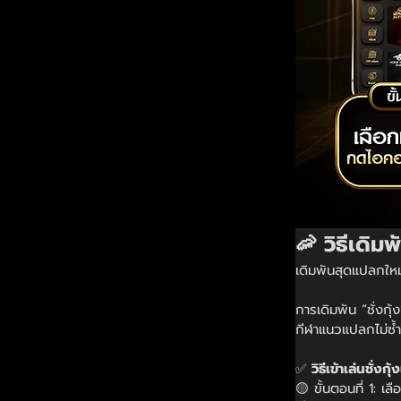
🦐 วิธีเดิมพ
เดิมพันสุดแปลกใหม่
การเดิมพัน “ชั่งก
กีฬาแนวแปลกไม่ซ้ำ
✅
 วิธีเข้าเล่นชั่ง
🟡 ขั้นตอนที่ 1: