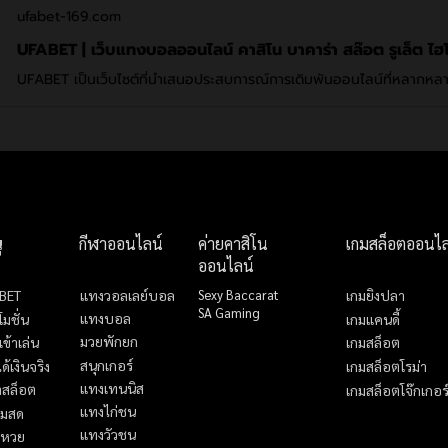
ufabet-169.com
ู
กีฬาออนไลน์
ค่ายคาสิโน
เกมสล็อตออนไล
ออนไลน์
Sexy Baccarat
แทงวอลเลย์บอล
เกมยิงปลา
BET
SA Gaming
แทงบอล
มชั่น
เกมแคนดี้
มวยพักยก
ข้าเล่น
เกมสล็อต
สนุกเกอร์
ด้เงินจริง
เกมสล็อตโรม่า
แทงเทนนิส
าสล็อต
เกมสล็อตโจ๊กเกอร
แทงไก่ชน
ีมสด
แทงวัวชน
งหวย