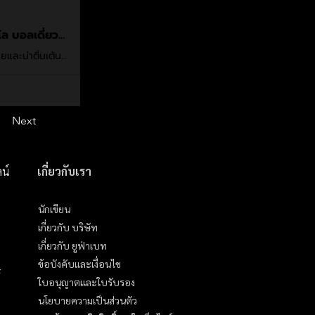
UFABET | เว็บแทงบอลออนไลน์ คาสิโน บาคาร่า สล๊อต รูเล็ต ไฮโล บอลเดี่ยว บอลชุด บอลสเต็ป แทงมวย สมัครง่าย
UFABET เป็นเว็บไซต์ที่นำเสนอประสบการณ์การเดิมพันออนไลน์ที่หลากหลายและน่าตื่นเต้นอย่างแท้จริง ไม่เพียงแค่เสนอการแทงบอลออนไลน์เท่านั้น แต่ยังมีการเปิดโอกาสให้ผู้เล่นเข้าสู่โลกของคาสิโนออนไลน์ที่หลากหลายด้วย เกมเดิมพันที่พร้อมสร้างความสนุกและตื่นเต้นมากมาย เช่น บาคาร่า เกมสล็อต รูเล็ต และไฮโล เป็นต้น การแทงบอลก็มีความหลากหลายในรูปแบบต่าง ๆ เช่น แทงบอลเดี่ยว แทงชุด หรือแทงสเต็ป เพิ่มจากนี้ยังมีการเสนอแทงมวยให้ผู้เล่นได้เลือกเดิมพันตามความชื่นชอบ ผู้เล่นเดิมพันได้อย่างรวดเร็วและไม่ซับซ้อน
Next
น์
เกี่ยวกับเรา
นักเขียน
เกี่ยวกับ บริษัท
เกี่ยวกับ ยูฟ่าเบท
ข้อบังคับและเงื่อนไข
์
ใบอนุญาตและใบรับรอง
นโยบายความเป็นส่วนตัว