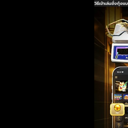
วิธีเข้าเล่นชั่งกุ้