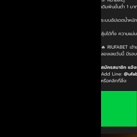
🎯 หมายเหตุ:
เดิมพันขั้นต่ำ 1 บา
ระบบอัปเดตน้ำหนัก
ลุ้นได้ทั้ง ความแม
🔥 RIUFABET เจ้าแร
ลองเลยวันนี้ มีรอบชั
สมัครสมาชิก แจ้งร
Add Line: 
@ufab
หรือคลิกที่ลิ้ง: