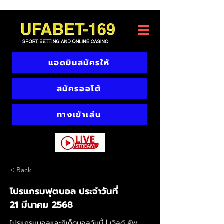
แอดมินสมัครให้
สมัครออโต้
ทางเข้าเล่น
< Back
โปรแกรมฟุตบอล ประจำวันที่
21 มีนาคม 2568
โปรแกรมบอลและทีเด็ดบอลวันนี้ | เวิลด์ คัพ