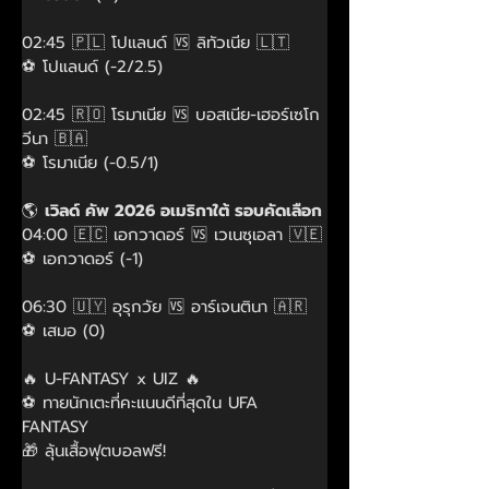
02:45 🇵🇱 โปแลนด์ 🆚 ลิทัวเนีย 🇱🇹
⚽ โปแลนด์ (-2/2.5)
02:45 🇷🇴 โรมาเนีย 🆚 บอสเนีย-เฮอร์เซโก
วีนา 🇧🇦
⚽ โรมาเนีย (-0.5/1)
🌎 
เวิลด์ คัพ 2026 อเมริกาใต้ รอบคัดเลือก
04:00 🇪🇨 เอกวาดอร์ 🆚 เวเนซุเอลา 🇻🇪
⚽ เอกวาดอร์ (-1)
06:30 🇺🇾 อุรุกวัย 🆚 อาร์เจนตินา 🇦🇷
⚽ เสมอ (0)
🔥 U-FANTASY x UIZ 🔥
⚽ ทายนักเตะที่คะแนนดีที่สุดใน UFA 
FANTASY
🎁 ลุ้นเสื้อฟุตบอลฟรี!