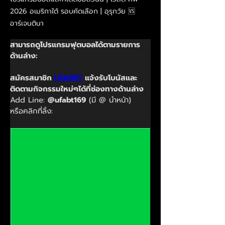
2026 อเมริกาใต้ รอบคัดเลือก | อุรุกวัย 🆚
อาร์เจนตินา
สามารถดูโปรแกรมฟุตบอลได้ตามรายการ
ด้านล่าง:
สมัครสมาชิก 
UFABET
 แจ้งรับโบนัสและ
ติดตามกิจกรรมใหม่ๆได้ที่ช่องทางด้านล่าง
Add Line: 
@ufabt169
 (มี @ นำหน้า)
หรือคลิกที่ลิ้ง: