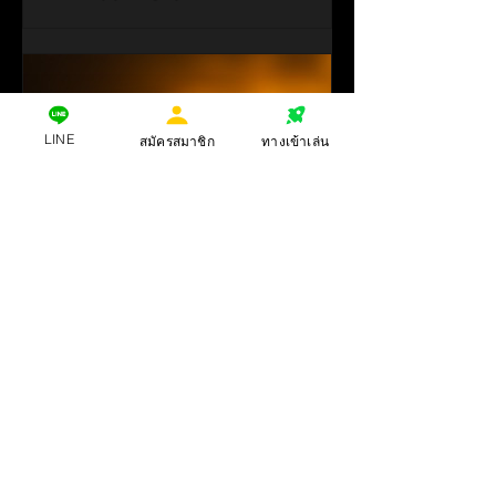
LINE
สมัครสมาชิก
ทางเข้าเล่น
ufabet-169.com
UFABET | เว็บแทงบอลออนไลน์ คา
สิโน บาคาร่า สล๊อต รูเล็ต ไฮโล บอล
เดี่ยว บอลชุด บอลสเต็ป แทงมวย
สมัครง่าย
UFABET เป็นเว็บไซต์ที่นำเสนอ
ประสบการณ์การเดิมพันออนไลน์ที่หลาก
หลายและน่าตื่นเต้นอย่างแท้จริง ไม่เพียง