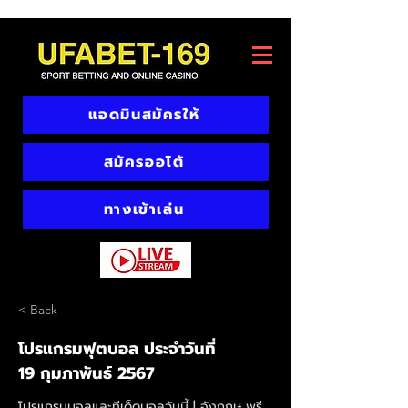
แอดมินสมัครให้
สมัครออโต้
ทางเข้าเล่น
< Back
โปรแกรมฟุตบอล ประจำวันที่
19 กุมภาพันธ์ 2567
โปรแกรมบอลและทีเด็ดบอลวันนี้ | อังกฤษ พรี