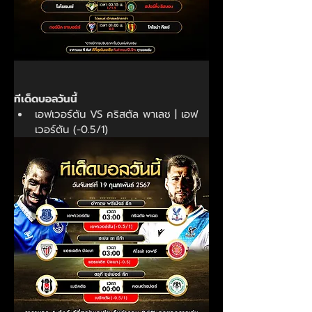
ทีเด็ดบอลวันนี้
เอฟเวอร์ตัน VS คริสตัล พาเลช | 
เอฟ
เวอร์ตัน (-0.5/1)