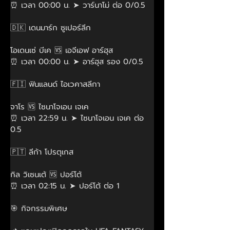
⏰ เวลา 00:00 น. ➤ วาร์นาโม่ ต่อ 0/0.5
🇩🇰 เดนมาร์ก ซูเปอร์ลีก
โอเดนเซ่ บีเค 🆚 เอจีเอฟ อาร์ฮุส
⏰ เวลา 00:00 น. ➤ อาร์ฮุส รอง 0/0.5
🇫🇮 ฟินแลนด์ ไอเวคาสลีกา
จาโร 🆚 ไซนาโจเอน เจเค
⏰ เวลา 22:59 น. ➤ ไซนาโจเอน เจเค ต่อ 
0.5
🇵🇹 ลีก้า โปรตุเกส
กิล วิเซนเต้ 🆚 ปอร์โต้
⏰ เวลา 02:15 น. ➤ ปอร์โต้ ต่อ 1
🎯 กิจกรรมพิเศษ