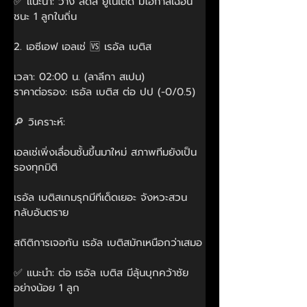
✅ แนะนำ: วาง ลีดส์ ยูไนเต็ด มีโอกาสเฉือน
ชนะ 1 ลูกในถิ่น
2. เอซีเอฟ เอลเช่ 🆚 เรอัล เบติส
เวลา: 02:00 น. (ลาลีกา สเปน)
ราคาต่อรอง: เรอัล เบติส ต่อ ปป (-0/0.5)
🔎 วิเคราะห์:
เอลเช่เพิ่งเลื่อนชั้นขึ้นมาใหม่ สภาพทีมยังเป็น
รองทุกมิติ
เรอัล เบติสเกมรุกมีทีเด็ดเยอะ จังหวะสวน
กลับอันตราย
สถิติการเจอกัน เรอัล เบติสมักเหนือกว่าเสมอ
✅ แนะนำ: ต่อ เรอัล เบติส มีลุ้นบุกคว้าชัย
อย่างน้อย 1 ลูก