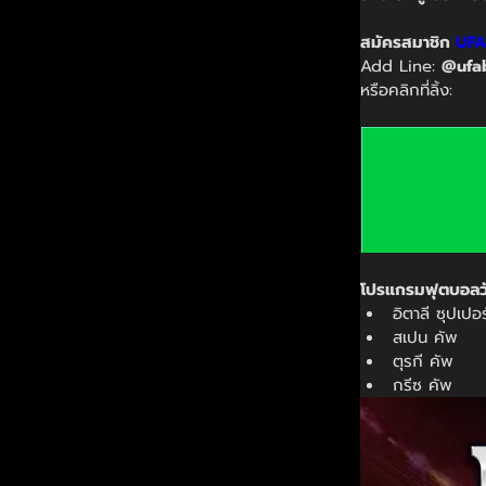
สมัครสมาชิก 
UFA
Add Line: 
@ufa
หรือคลิกที่ลิ้ง:
โปรแกรมฟุตบอลวั
อิตาลี ซุปเปอ
สเปน คัพ
ตุรกี คัพ
กรีซ คัพ