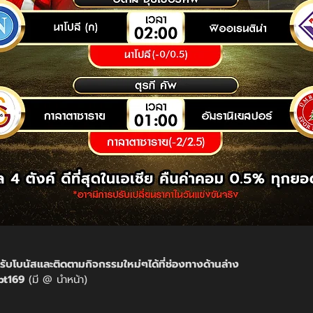
รับโบนัสและติดตามกิจกรรมใหม่ๆได้ที่ช่องทางด้านล่าง
bt169
 (มี @ นำหน้า)