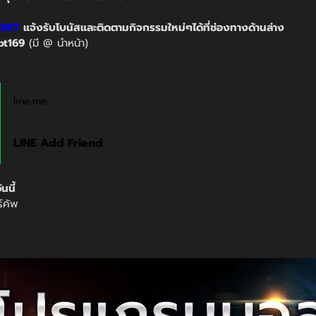
BET
 แจ้งรับโบนัสและติดตามกิจกรรมใหม่ๆได้ที่ช่องทางด้านล่าง
bt169
 (มี @ นำหน้า)
line.me
LINE Add Friend
นนี้
ร์คัพ