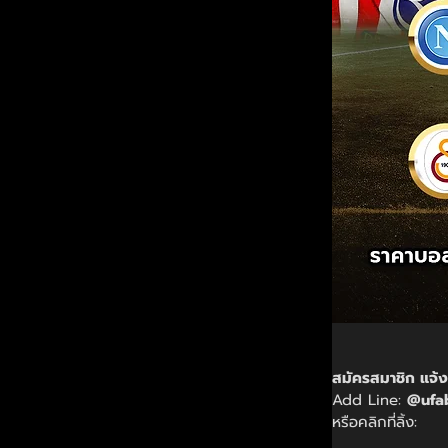
สมัครสมาชิก แจ้ง
Add Line: 
@ufa
หรือคลิกที่ลิ้ง: