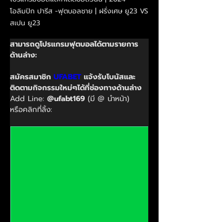
โอลิมปิก ปารีส -ฟุตบอลชาย | ฝรั่งเศษ ยู23 VS
สเปน ยู23
สามารถดูโปรแกรมฟุตบอลได้ตามรายการ
ด้านล่าง:
สมัครสมาชิก 
UFABET
 แจ้งรับโบนัสและ
ติดตามกิจกรรมใหม่ๆได้ที่ช่องทางด้านล่าง
Add Line: 
@ufabt169
 (มี @ นำหน้า)
หรือคลิกที่ลิ้ง: