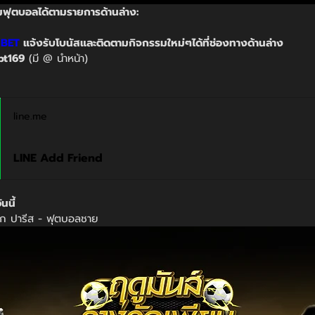
ฟุตบอลได้ตามรายการด้านล่าง:
BET
 แจ้งรับโบนัสและติดตามกิจกรรมใหม่ๆได้ที่ช่องทางด้านล่าง
bt169
 (มี @ นำหน้า)
line.me
LINE Add Friend
นนี้
ิก ปารีส - ฟุตบอลชาย