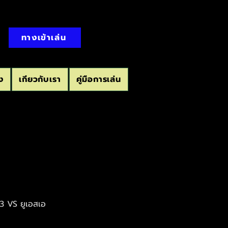
ทางเข้าเล่น
ง
เกียวกับเรา
คู่มือการเล่น
23 VS ยูเอสเอ