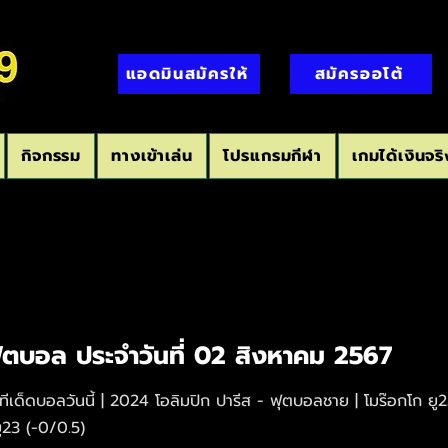
แอดมินสมัครให้
สมัครออโต้
กิจกรรม
ทางเข้าเล่น
โปรแกรมกีฬา
เกมได้เงินจริ
ตบอล ประจำวันที่ 02 สิงหาคม 2567
เด็ดบอลวันนี้ | 2024 โอลิมปิก ปารีส - ฟุตบอลชาย | โมร๊อกโก ยู
ยู23 (-0/0.5)