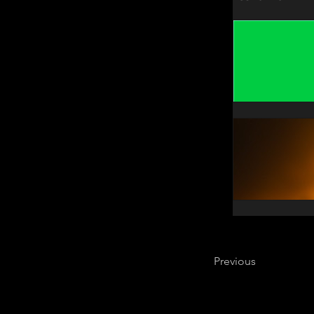
Previous