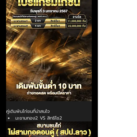
คู่เดิมพันไก่ชนที่น่าสนใจ
มะขามทอง2 VS สิทธิโช2