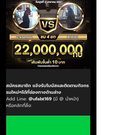
สมัครสมาชิก แจ้งรับโบนัสและติดตามกิจกร
รมใหม่ๆได้ที่ช่องทางด้านล่าง
Add Line: 
@ufabt169
 (มี @ นำหน้า)
หรือคลิกที่ลิ้ง: