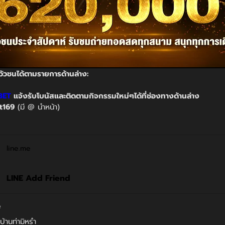
ัวชนได้ตามรายการด้านล่าง:
BET
 แจ้งรับโบนัสและติดตามกิจกรรมใหม่ๆได้ที่ช่องทางด้านล่าง
t169
 (มี @ นำหน้า)
line.me
LINE Add Friend
้
้านท่ามิหรำ