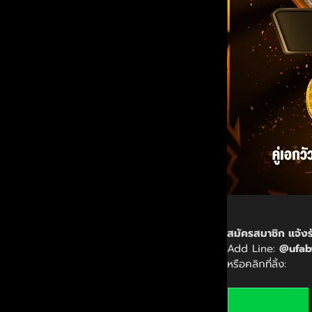
สมัครสมาชิก แจ้งร
Add Line: 
@ufab
หรือคลิกที่ลิ้ง: