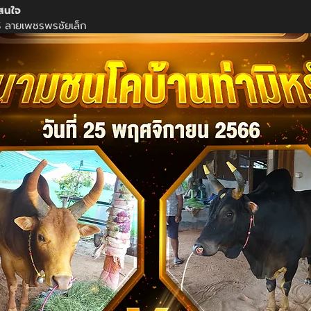
าสนใจ
S ลายเพชรพรชัยเล็ก