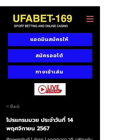
แอดมินสมัครให้
สมัครออโต้
ทางเข้าเล่น
< Back
โปรแกรมมวย ประจำวันที่ 14
พฤศจิกายน 2567
ศึกเพชรยินดี | คู่เอก | แอดเทวดา VS เจริญเงิน