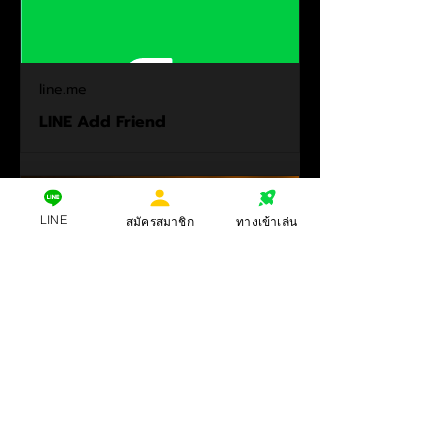
line.me
LINE Add Friend
LINE
สมัครสมาชิก
ทางเข้าเล่น
ufabet-169.com
UFABET | เว็บแทงบอลออนไลน์ คา