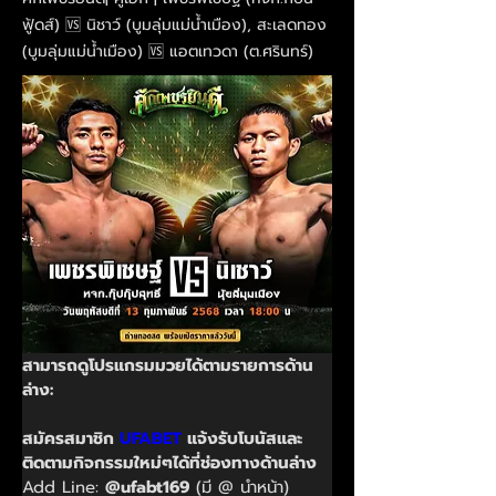
ฟู้ดส์) 🆚 นิชาว์ (บูมลุ่มแม่น้ำเมือง), สะเลดทอง
(บูมลุ่มแม่น้ำเมือง) 🆚 แอตเทวดา (ต.ศรินทร์)
สามารถดูโปรแกรมมวยได้ตามรายการด้าน
ล่าง:
สมัครสมาชิก 
UFABET
 แจ้งรับโบนัสและ
ติดตามกิจกรรมใหม่ๆได้ที่ช่องทางด้านล่าง
Add Line: 
@ufabt169
 (มี @ นำหน้า)