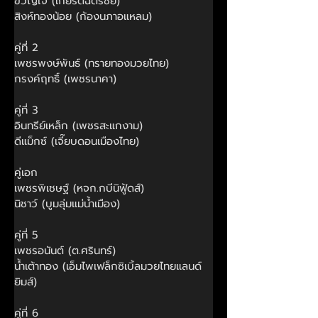
ขวัญใจ (เกียรติฉัตรชัย)
สิงห์ทองน้อย (ก้องนภาอแหลม)
คู่ที่ 2
เพชรพงษ์พันธ์ (ทรายทองมวยไทย)
กรงค์ฤทธิ์ (เพชรนาคา)
คู่ที่ 3
อินทรีย์เหล็ก (เพชรสะแกงาม)
ดีแม็กซ์ (เจี๊ยบดอนเมืองไทย)
คู่เอก
เพชรพิเชษฐ์ (หจก.กบีนิฟู้ดส์)
นิชาว์ (บูมลุ่มแม่น้ำเมือง)
คู่ที่ 5
เพชรอนันต์ (ต.ศรินทร์)
น้ำเต้าทอง (เอ็มไพเฟล็กซิเบิ้ลมวยไทยแลนด์
ยิมส์)
คู่ที่ 6