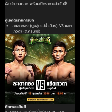
📺 ถ่ายทอดสด พร้อมเปิดราคาแล้ววันนี้!
คู่เอกในรายการชก
สะเลดทอง (บูมลุ่มแม่น้ำเมือง) VS แอต
เทวดา (ต.ศรินทร์)
ศึกเพชรยินดี