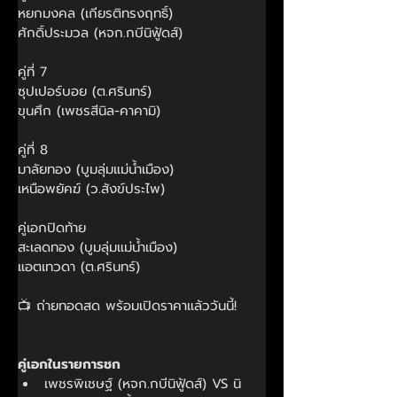
หยกมงคล (เกียรติทรงฤทธิ์)
ศักดิ์ประมวล (หจก.กบีนิฟู้ดส์)
คู่ที่ 7
ซุปเปอร์บอย (ต.ศรินทร์)
ขุนศึก (เพชรสีนิล-คาคามิ)
คู่ที่ 8
มาลัยทอง (บูมลุ่มแม่น้ำเมือง)
เหนือพยัคฆ์ (ว.สังข์ประไพ)
คู่เอกปิดท้าย
สะเลดทอง (บูมลุ่มแม่น้ำเมือง)
แอตเทวดา (ต.ศรินทร์)
📺 ถ่ายทอดสด พร้อมเปิดราคาแล้ววันนี้!
คู่เอกในรายการชก
เพชรพิเชษฐ์ (หจก.กบีนิฟู้ดส์) VS นิ