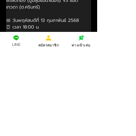
สะเลดทอง (บูมลุ่มแม่น้ำเมือง) VS แอต
เทวดา (ต.ศรินทร์)
📅 วันพฤหัสบดีที่ 13 กุมภาพันธ์ 2568
⏰ เวลา 18:00 น.
📺 ถ่ายทอดสด พร้อมเปิดราคาแล้ววันนี้!
LINE
สมัครสมาชิก
ทางเข้าเล่น
สมัครสมาชิก แจ้งรับโบนัสและติดตามกิจกร
รมใหม่ๆได้ที่ช่องทางด้านล่าง
Add Line: 
@ufabt169
 (มี @ นำหน้า)
หรือคลิกที่ลิ้ง: