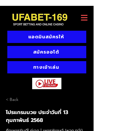
แอดมินสมัครให้
สมัครออโต้
ทางเข้าเล่น
< Back
โปรแกรมมวย ประจำวันที่ 13
กุมภาพันธ์ 2568
ศึกเพชรยินดี| คู่เอก | เพชรพิเชษฐ์ (หจก.กบีนิ