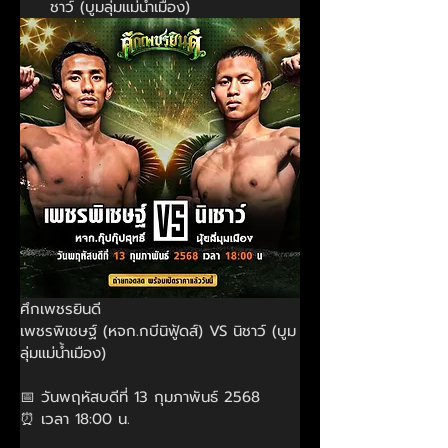
ชาว์ (บูมลุ่มแม่น้ำเมือง)
ศึกเพชรยินดี
เพชรพิเชษฐ์ (หจก.กบีนิฟู้ดส์) VS นิชาว์ (บูม
ลุ่มแม่น้ำเมือง)
📅 วันพฤหัสบดีที่ 13 กุมภาพันธ์ 2568
⏰ เวลา 18:00 น.