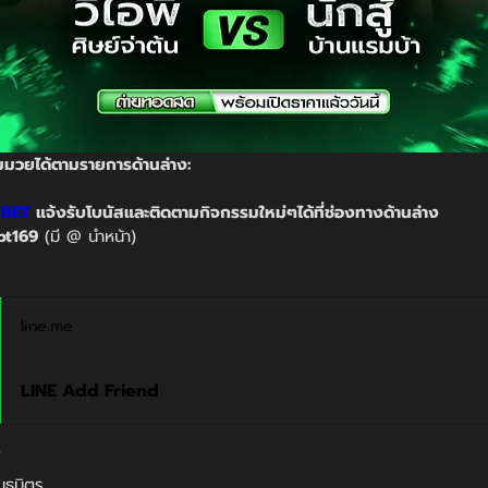
มวยได้ตามรายการด้านล่าง:
BET
 แจ้งรับโบนัสและติดตามกิจกรรมใหม่ๆได้ที่ช่องทางด้านล่าง
bt169
 (มี @ นำหน้า)
line.me
LINE Add Friend
นธมิตร