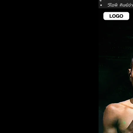
วีไอพี ศิษย์จ่