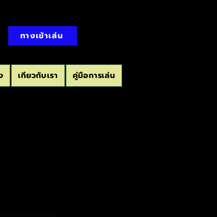
ทางเข้าเล่น
ง
เกียวกับเรา
คู่มือการเล่น