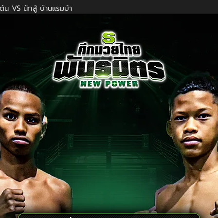
าต้น VS นักสู้ บ้านเเรมบ้า